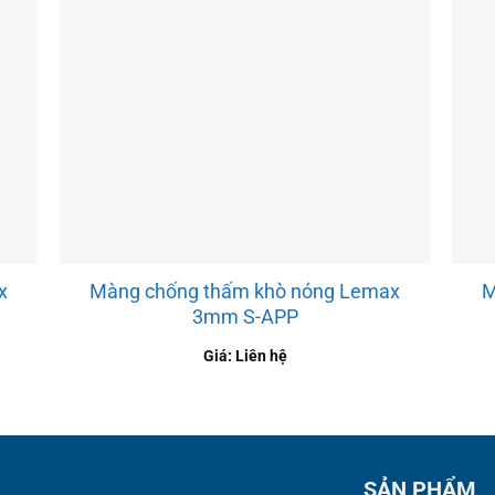
x
Màng chống thấm khò nóng Lemax
M
3mm S-APP
Giá: Liên hệ
SẢN PHẨM