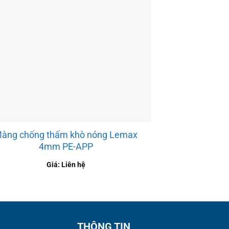
àng chống thấm khò nóng Lemax
Màng chống 
4mm PE-APP
4
Giá: Liên hệ
THÔNG TIN