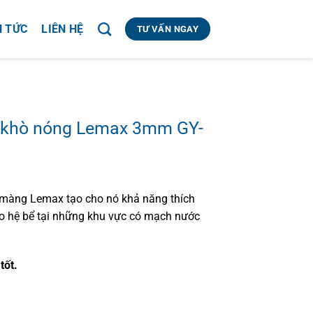
N TỨC
LIÊN HỆ
TƯ VẤN NGAY
 khò nóng Lemax 3mm GY-
 màng Lemax tạo cho nó khả năng thích
ho hệ bể tại những khu vực có mạch nước
tốt.