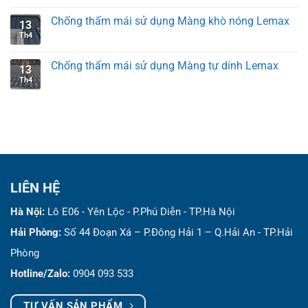
Chống thấm mái sử dụng Màng khò nóng Lemax
13
Th4
Chống thấm mái sử dụng Màng tự dính Lemax
13
Th4
LIÊN HỆ
Hà Nội:
Lô E06 - Yên Lộc - P.Phú Diễn - TP.Hà Nội
Hải Phòng:
Số 44 Đoạn Xá – P.Đông Hải 1 – Q.Hải An - TP.Hải
Phòng
Hotline/Zalo:
0904 093 533
TƯ VẤN SẢN PHẨM